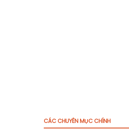
CÁC CHUYÊN MỤC CHÍNH