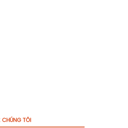
 CHÚNG TÔI